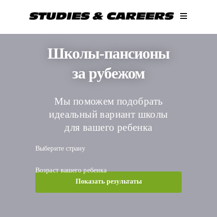
Skip
to
content
Школы-пансионы
за рубежом
Мы поможем подобрать
идеальный вариант школы
для вашего ребенка
Выберите страну
Возраст
вашего
ребенка
Показать результаты